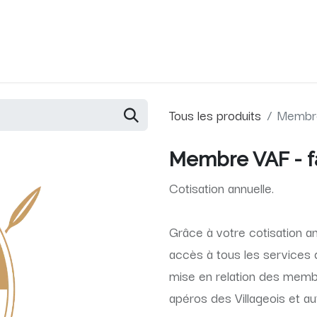
Services
Événements
Membres
À propos
Commu
Tous les produits
Membre 
Membre VAF - fa
Cotisation annuelle.
Grâce à votre cotisation an
accès à tous les services d
mise en relation des memb
apéros des Villageois et a